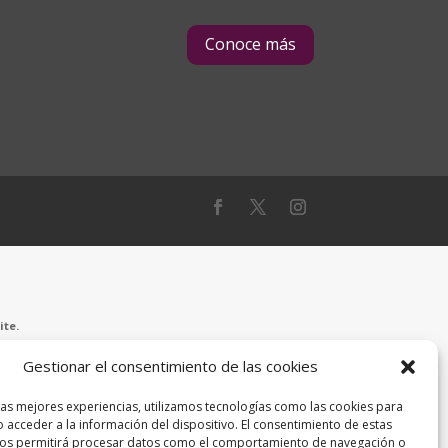
Conoce más
ite.
to físico o mental, creencia o afiliación política. Patrono
Gestionar el consentimiento de las cookies
ndos de la Ley WIOA.
ersonas cubiertas. Se brinda prioridad a los Veteranos y
las mejores experiencias, utilizamos tecnologías como las cookies para
derechos de los participantes que no pertenecen a este
 acceder a la información del dispositivo. El consentimiento de estas
ibles y se les ofrezcan los servicios con prioridad.
nos permitirá procesar datos como el comportamiento de navegación o