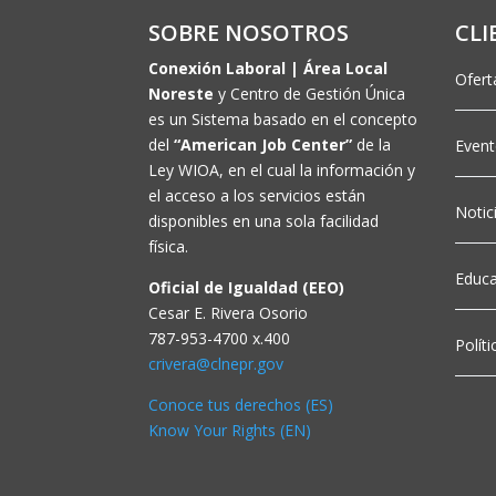
SOBRE NOSOTROS
CLI
Conexión Laboral | Área Local
Ofert
Noreste
y Centro de Gestión Única
es un Sistema basado en el concepto
del
“American Job Center”
de la
Even
Ley WIOA, en el cual la información y
el acceso a los servicios están
Notic
disponibles en una sola facilidad
física.
Educa
Oficial de Igualdad (EEO)
Cesar E. Rivera Osorio
787-953-4700 x.400
Polít
crivera@clnepr.gov
Conoce tus derechos (ES)
Know Your Rights (EN)