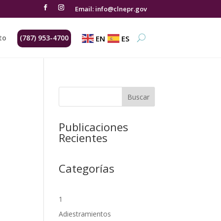
Email: info@clnepr.gov
to
(787) 953-4700
EN
ES
Buscar
Publicaciones
Recientes
Categorías
1
Adiestramientos