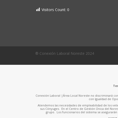
Visitors Count:
0
® Conexión Laboral Noreste 2024
Ten
Conexión Laboral |Área Local Noreste no discriminará contr
con Igualdad de Opo
Atendemos las necesidades de empleabilidad de los veter
sus Cónyuges. En el Centro de Gestión Única del Nores
grupo. Los funcionarios del sistema se asegurarán d