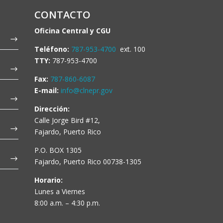
CONTACTO
Oficina Central y CGU
Teléfono:
787-953-4700
ext. 100
TTY:
787-953-4700
Fax:
787-860-6087
E-mail:
info@clnepr.gov
Dirección:
Calle Jorge Bird #12,
Fajardo, Puerto Rico
P.O. BOX 1305
Fajardo, Puerto Rico 00738-1305
Horario:
Lunes a Viernes
8:00 a.m. – 4:30 p.m.