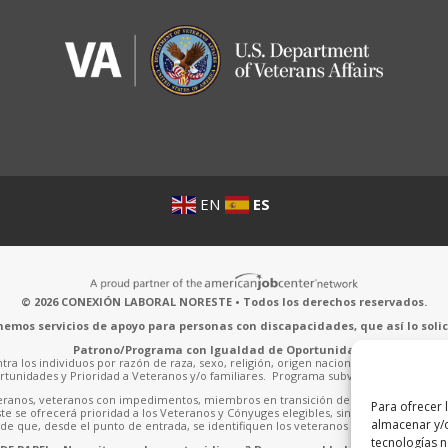
EN
ES
© 2026 CONEXIÓN LABORAL NORESTE • Todos los derechos reservados.
emos servicios de apoyo para personas con discapacidades, que así lo solic
Patrono/Programa con Igualdad de Oportunidades
a los individuos por razón de raza, sexo, religión, origen nacional, edad, impedimen
rtunidades y Prioridad a Veteranos y/o familiares. Programa subvencionado con fo
anos, veteranos con impedimentos, miembros en transición del servicio activo y p
Para ofrecer 
te se ofrecerá prioridad a los Veteranos y Cónyuges elegibles, sin menoscabar los 
almacenar y/o
e que, desde el punto de entrada, se identifiquen los veteranos y sus cónyuges eleg
tecnologías 