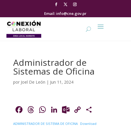
Email: info@cne.gov.pr
Administrador de
Sistemas de Oficina
por
Joel De León
|
Jun 11, 2024
F
T
W
Li
O
C
C
ac
h
h
n
ut
o
o
ADMINISTRADOR DE SISTEMA DE OFICINA
Download
e
re
at
k
lo
p
m