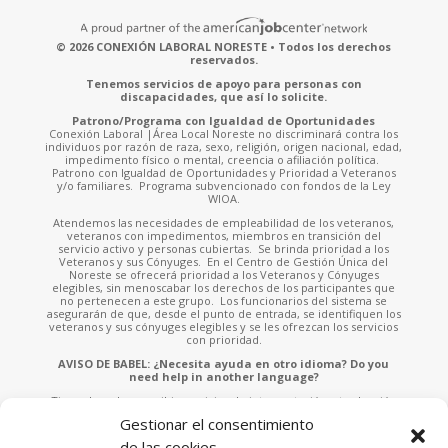
© 2026 CONEXIÓN LABORAL NORESTE • Todos los derechos
reservados.
Tenemos servicios de apoyo para personas con
discapacidades, que así lo solicite.
Patrono/Programa con Igualdad de Oportunidades
Conexión Laboral |Área Local Noreste no discriminará contra los
individuos por razón de raza, sexo, religión, origen nacional, edad,
impedimento físico o mental, creencia o afiliación política.
Patrono con Igualdad de Oportunidades y Prioridad a Veteranos
y/o familiares. Programa subvencionado con fondos de la Ley
WIOA.
Atendemos las necesidades de empleabilidad de los veteranos,
veteranos con impedimentos, miembros en transición del
servicio activo y personas cubiertas. Se brinda prioridad a los
Veteranos y sus Cónyuges. En el Centro de Gestión Única del
Noreste se ofrecerá prioridad a los Veteranos y Cónyuges
elegibles, sin menoscabar los derechos de los participantes que
no pertenecen a este grupo. Los funcionarios del sistema se
asegurarán de que, desde el punto de entrada, se identifiquen los
veteranos y sus cónyuges elegibles y se les ofrezcan los servicios
con prioridad.
AVISO DE BABEL: ¿Necesita ayuda en otro idioma? Do you
need help in another language?
Tiene derecho a recibir servicios de interpretación y traducción
sin ningún costo. Solicite asistencia a cualquiera de nuestros
Gestionar el consentimiento
empleados o llame al 787-953-4700 x.902 e indíquenos el idioma
que habla para asistirle. You have the right to receive free
de las cookies