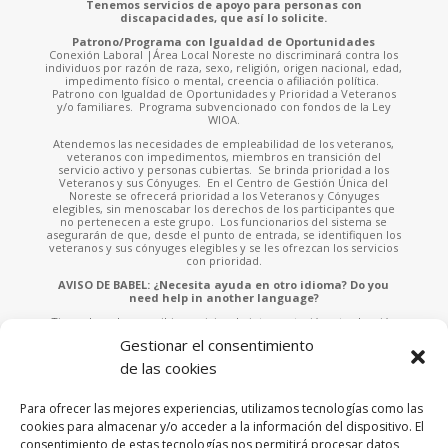
Tenemos servicios de apoyo para personas con
discapacidades, que así lo solicite.
Patrono/Programa con Igualdad de Oportunidades
Conexión Laboral |Área Local Noreste no discriminará contra los
individuos por razón de raza, sexo, religión, origen nacional, edad,
impedimento físico o mental, creencia o afiliación política.
Patrono con Igualdad de Oportunidades y Prioridad a Veteranos
y/o familiares. Programa subvencionado con fondos de la Ley
WIOA.
Atendemos las necesidades de empleabilidad de los veteranos,
veteranos con impedimentos, miembros en transición del
servicio activo y personas cubiertas. Se brinda prioridad a los
Veteranos y sus Cónyuges. En el Centro de Gestión Única del
Noreste se ofrecerá prioridad a los Veteranos y Cónyuges
elegibles, sin menoscabar los derechos de los participantes que
no pertenecen a este grupo. Los funcionarios del sistema se
asegurarán de que, desde el punto de entrada, se identifiquen los
veteranos y sus cónyuges elegibles y se les ofrezcan los servicios
con prioridad.
AVISO DE BABEL: ¿Necesita ayuda en otro idioma? Do you
need help in another language?
Tiene derecho a recibir servicios de interpretación y traducción
sin ningún costo. Solicite asistencia a cualquiera de nuestros
Gestionar el consentimiento
empleados o llame al 787-953-4700 x.902 e indíquenos el idioma
que habla para asistirle. You have the right to receive free
de las cookies
interpretation and translation services. Please ask any of our staff
for assistance or call 787-953-4700 x.902 and tell us the language
you speak to assist you.
Para ofrecer las mejores experiencias, utilizamos tecnologías como las
cookies para almacenar y/o acceder a la información del dispositivo. El
Esta página fue financiada por una subvención otorgada por la
consentimiento de estas tecnologías nos permitirá procesar datos
Administración de Empleo y Adiestramiento («ETA» por sus siglas