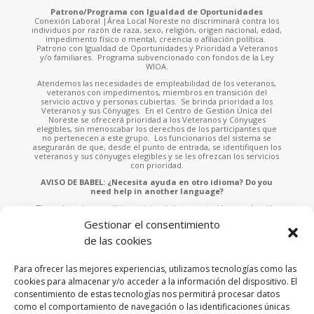
Patrono/Programa con Igualdad de Oportunidades
Conexión Laboral |Área Local Noreste no discriminará contra los
individuos por razón de raza, sexo, religión, origen nacional, edad,
impedimento físico o mental, creencia o afiliación política.
Patrono con Igualdad de Oportunidades y Prioridad a Veteranos
y/o familiares. Programa subvencionado con fondos de la Ley
WIOA.
Atendemos las necesidades de empleabilidad de los veteranos,
veteranos con impedimentos, miembros en transición del
servicio activo y personas cubiertas. Se brinda prioridad a los
Veteranos y sus Cónyuges. En el Centro de Gestión Única del
Noreste se ofrecerá prioridad a los Veteranos y Cónyuges
elegibles, sin menoscabar los derechos de los participantes que
no pertenecen a este grupo. Los funcionarios del sistema se
asegurarán de que, desde el punto de entrada, se identifiquen los
veteranos y sus cónyuges elegibles y se les ofrezcan los servicios
con prioridad.
AVISO DE BABEL: ¿Necesita ayuda en otro idioma? Do you
need help in another language?
Tiene derecho a recibir servicios de interpretación y traducción
sin ningún costo. Solicite asistencia a cualquiera de nuestros
Gestionar el consentimiento
empleados o llame al 787-953-4700 x.902 e indíquenos el idioma
que habla para asistirle. You have the right to receive free
de las cookies
interpretation and translation services. Please ask any of our staff
for assistance or call 787-953-4700 x.902 and tell us the language
you speak to assist you.
Para ofrecer las mejores experiencias, utilizamos tecnologías como las
cookies para almacenar y/o acceder a la información del dispositivo. El
Esta página fue financiada por una subvención otorgada por la
consentimiento de estas tecnologías nos permitirá procesar datos
Administración de Empleo y Adiestramiento («ETA» por sus siglas
en inglés) del Departamento de Trabajo de los Estados Unidos. La
como el comportamiento de navegación o las identificaciones únicas