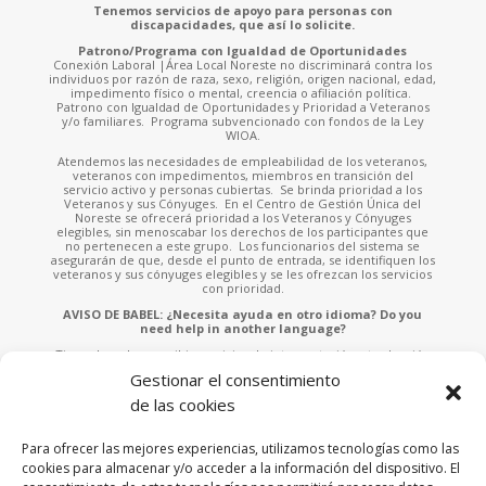
Tenemos servicios de apoyo para personas con
discapacidades, que así lo solicite.
Patrono/Programa con Igualdad de Oportunidades
Conexión Laboral |Área Local Noreste no discriminará contra los
individuos por razón de raza, sexo, religión, origen nacional, edad,
impedimento físico o mental, creencia o afiliación política.
Patrono con Igualdad de Oportunidades y Prioridad a Veteranos
y/o familiares. Programa subvencionado con fondos de la Ley
WIOA.
Atendemos las necesidades de empleabilidad de los veteranos,
veteranos con impedimentos, miembros en transición del
servicio activo y personas cubiertas. Se brinda prioridad a los
Veteranos y sus Cónyuges. En el Centro de Gestión Única del
Noreste se ofrecerá prioridad a los Veteranos y Cónyuges
elegibles, sin menoscabar los derechos de los participantes que
no pertenecen a este grupo. Los funcionarios del sistema se
asegurarán de que, desde el punto de entrada, se identifiquen los
veteranos y sus cónyuges elegibles y se les ofrezcan los servicios
con prioridad.
AVISO DE BABEL: ¿Necesita ayuda en otro idioma? Do you
need help in another language?
Tiene derecho a recibir servicios de interpretación y traducción
sin ningún costo. Solicite asistencia a cualquiera de nuestros
Gestionar el consentimiento
empleados o llame al 787-953-4700 x.902 e indíquenos el idioma
que habla para asistirle. You have the right to receive free
de las cookies
interpretation and translation services. Please ask any of our staff
for assistance or call 787-953-4700 x.902 and tell us the language
you speak to assist you.
Para ofrecer las mejores experiencias, utilizamos tecnologías como las
cookies para almacenar y/o acceder a la información del dispositivo. El
Esta página fue financiada por una subvención otorgada por la