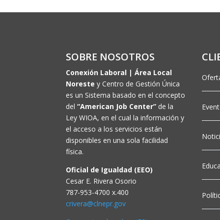
SOBRE NOSOTROS
CLI
Conexión Laboral | Área Local
Ofert
Noreste
y Centro de Gestión Única
es un Sistema basado en el concepto
del
“American Job Center”
de la
Even
Ley WIOA, en el cual la información y
el acceso a los servicios están
Notic
disponibles en una sola facilidad
física.
Educa
Oficial de Igualdad (EEO)
Cesar E. Rivera Osorio
787-953-4700 x.400
Polít
crivera@clnepr.gov