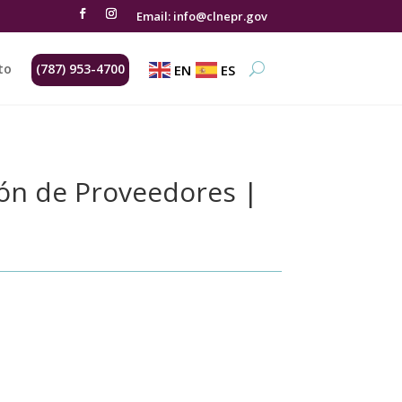
Email: info@clnepr.gov
to
(787) 953-4700
EN
ES
ción de Proveedores |