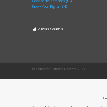
Conoce tus derechos (ES)
Know Your Rights (EN)
Visitors Count:
0
® Conexión Laboral Noreste 2024
Ten