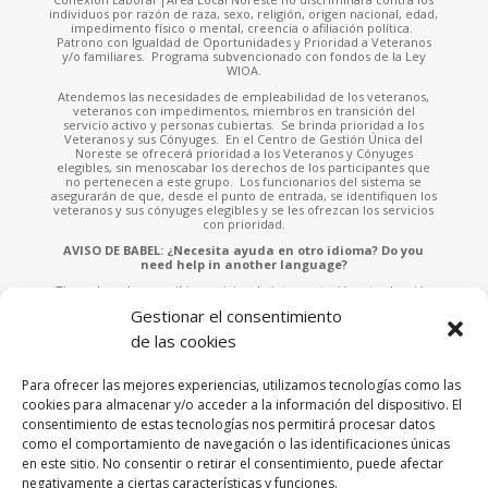
individuos por razón de raza, sexo, religión, origen nacional, edad,
impedimento físico o mental, creencia o afiliación política.
Patrono con Igualdad de Oportunidades y Prioridad a Veteranos
y/o familiares. Programa subvencionado con fondos de la Ley
WIOA.
Atendemos las necesidades de empleabilidad de los veteranos,
veteranos con impedimentos, miembros en transición del
servicio activo y personas cubiertas. Se brinda prioridad a los
Veteranos y sus Cónyuges. En el Centro de Gestión Única del
Noreste se ofrecerá prioridad a los Veteranos y Cónyuges
elegibles, sin menoscabar los derechos de los participantes que
no pertenecen a este grupo. Los funcionarios del sistema se
asegurarán de que, desde el punto de entrada, se identifiquen los
veteranos y sus cónyuges elegibles y se les ofrezcan los servicios
con prioridad.
AVISO DE BABEL: ¿Necesita ayuda en otro idioma? Do you
need help in another language?
Tiene derecho a recibir servicios de interpretación y traducción
sin ningún costo. Solicite asistencia a cualquiera de nuestros
Gestionar el consentimiento
empleados o llame al 787-953-4700 x.902 e indíquenos el idioma
que habla para asistirle. You have the right to receive free
de las cookies
interpretation and translation services. Please ask any of our staff
for assistance or call 787-953-4700 x.902 and tell us the language
you speak to assist you.
Para ofrecer las mejores experiencias, utilizamos tecnologías como las
cookies para almacenar y/o acceder a la información del dispositivo. El
Esta página fue financiada por una subvención otorgada por la
consentimiento de estas tecnologías nos permitirá procesar datos
Administración de Empleo y Adiestramiento («ETA» por sus siglas
en inglés) del Departamento de Trabajo de los Estados Unidos. La
como el comportamiento de navegación o las identificaciones únicas
página fue creada por el recipiente de fondos y no
en este sitio. No consentir o retirar el consentimiento, puede afectar
necesariamente refleja la posición oficial del Departamento de
negativamente a ciertas características y funciones.
Trabajo de los Estados Unidos. El Departamento de Trabajo no