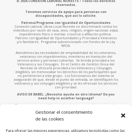
© 2026 CONEXIÓN LABORAL NORESTE • Todos los derechos
reservados.
Tenemos servicios de apoyo para personas con
discapacidades, que así lo solicite.
Patrono/Programa con Igualdad de Oportunidades
Conexión Laboral |Área Local Noreste no discriminará contra los
individuos por razón de raza, sexo, religión, origen nacional, edad,
impedimento físico o mental, creencia o afiliación política.
Patrono con Igualdad de Oportunidades y Prioridad a Veteranos
y/o familiares. Programa subvencionado con fondos de la Ley
WIOA.
Atendemos las necesidades de empleabilidad de los veteranos,
veteranos con impedimentos, miembros en transición del
servicio activo y personas cubiertas. Se brinda prioridad a los
Veteranos y sus Cónyuges. En el Centro de Gestión Única del
Noreste se ofrecerá prioridad a los Veteranos y Cónyuges
elegibles, sin menoscabar los derechos de los participantes que
no pertenecen a este grupo. Los funcionarios del sistema se
asegurarán de que, desde el punto de entrada, se identifiquen los
veteranos y sus cónyuges elegibles y se les ofrezcan los servicios
con prioridad.
AVISO DE BABEL: ¿Necesita ayuda en otro idioma? Do you
need help in another language?
Tiene derecho a recibir servicios de interpretación y traducción
sin ningún costo. Solicite asistencia a cualquiera de nuestros
Gestionar el consentimiento
empleados o llame al 787-953-4700 x.902 e indíquenos el idioma
que habla para asistirle. You have the right to receive free
de las cookies
interpretation and translation services. Please ask any of our staff
for assistance or call 787-953-4700 x.902 and tell us the language
you speak to assist you.
Para ofrecer las mejores experiencias, utilizamos tecnologías como las