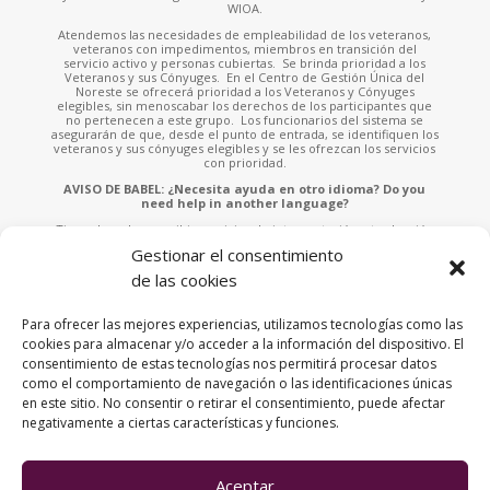
WIOA.
Atendemos las necesidades de empleabilidad de los veteranos,
veteranos con impedimentos, miembros en transición del
servicio activo y personas cubiertas. Se brinda prioridad a los
Veteranos y sus Cónyuges. En el Centro de Gestión Única del
Noreste se ofrecerá prioridad a los Veteranos y Cónyuges
elegibles, sin menoscabar los derechos de los participantes que
no pertenecen a este grupo. Los funcionarios del sistema se
asegurarán de que, desde el punto de entrada, se identifiquen los
veteranos y sus cónyuges elegibles y se les ofrezcan los servicios
con prioridad.
AVISO DE BABEL: ¿Necesita ayuda en otro idioma? Do you
need help in another language?
Tiene derecho a recibir servicios de interpretación y traducción
sin ningún costo. Solicite asistencia a cualquiera de nuestros
Gestionar el consentimiento
empleados o llame al 787-953-4700 x.902 e indíquenos el idioma
que habla para asistirle. You have the right to receive free
de las cookies
interpretation and translation services. Please ask any of our staff
for assistance or call 787-953-4700 x.902 and tell us the language
you speak to assist you.
Para ofrecer las mejores experiencias, utilizamos tecnologías como las
cookies para almacenar y/o acceder a la información del dispositivo. El
Esta página fue financiada por una subvención otorgada por la
consentimiento de estas tecnologías nos permitirá procesar datos
Administración de Empleo y Adiestramiento («ETA» por sus siglas
en inglés) del Departamento de Trabajo de los Estados Unidos. La
como el comportamiento de navegación o las identificaciones únicas
página fue creada por el recipiente de fondos y no
en este sitio. No consentir o retirar el consentimiento, puede afectar
necesariamente refleja la posición oficial del Departamento de
negativamente a ciertas características y funciones.
Trabajo de los Estados Unidos. El Departamento de Trabajo no
ofrece garantías de ningún tipo, expresas o implícitas, con
respecto a dicha información, incluida cualquier información
sobre sitios de enlaces, incluyendo, pero no limitado a, la
exactitud de la información o su integridad, puntualidad, utilidad,
Aceptar