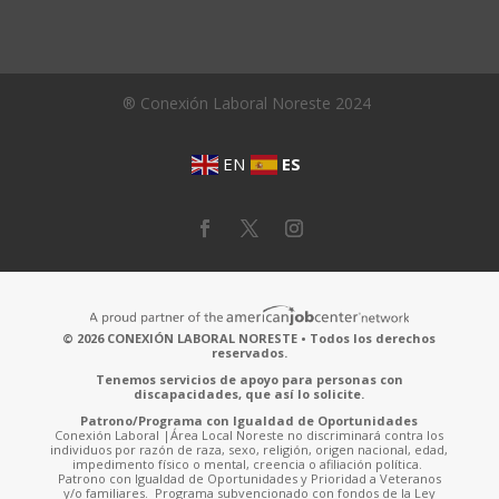
® Conexión Laboral Noreste 2024
EN
ES
© 2026 CONEXIÓN LABORAL NORESTE • Todos los derechos
reservados.
Tenemos servicios de apoyo para personas con
discapacidades, que así lo solicite.
Patrono/Programa con Igualdad de Oportunidades
Conexión Laboral |Área Local Noreste no discriminará contra los
individuos por razón de raza, sexo, religión, origen nacional, edad,
impedimento físico o mental, creencia o afiliación política.
Patrono con Igualdad de Oportunidades y Prioridad a Veteranos
y/o familiares. Programa subvencionado con fondos de la Ley