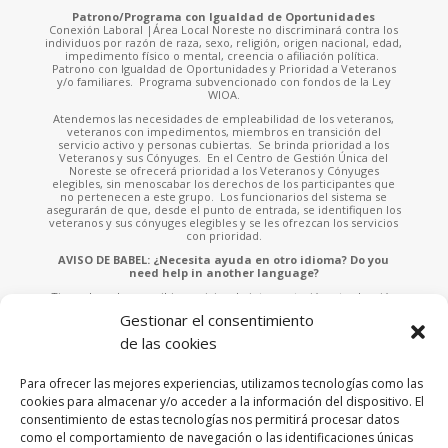
Patrono/Programa con Igualdad de Oportunidades
Conexión Laboral |Área Local Noreste no discriminará contra los
individuos por razón de raza, sexo, religión, origen nacional, edad,
impedimento físico o mental, creencia o afiliación política.
Patrono con Igualdad de Oportunidades y Prioridad a Veteranos
y/o familiares. Programa subvencionado con fondos de la Ley
WIOA.
Atendemos las necesidades de empleabilidad de los veteranos,
veteranos con impedimentos, miembros en transición del
servicio activo y personas cubiertas. Se brinda prioridad a los
Veteranos y sus Cónyuges. En el Centro de Gestión Única del
Noreste se ofrecerá prioridad a los Veteranos y Cónyuges
elegibles, sin menoscabar los derechos de los participantes que
no pertenecen a este grupo. Los funcionarios del sistema se
asegurarán de que, desde el punto de entrada, se identifiquen los
veteranos y sus cónyuges elegibles y se les ofrezcan los servicios
con prioridad.
AVISO DE BABEL: ¿Necesita ayuda en otro idioma? Do you
need help in another language?
Tiene derecho a recibir servicios de interpretación y traducción
sin ningún costo. Solicite asistencia a cualquiera de nuestros
Gestionar el consentimiento
empleados o llame al 787-953-4700 x.902 e indíquenos el idioma
que habla para asistirle. You have the right to receive free
de las cookies
interpretation and translation services. Please ask any of our staff
for assistance or call 787-953-4700 x.902 and tell us the language
you speak to assist you.
Para ofrecer las mejores experiencias, utilizamos tecnologías como las
cookies para almacenar y/o acceder a la información del dispositivo. El
Esta página fue financiada por una subvención otorgada por la
consentimiento de estas tecnologías nos permitirá procesar datos
Administración de Empleo y Adiestramiento («ETA» por sus siglas
en inglés) del Departamento de Trabajo de los Estados Unidos. La
como el comportamiento de navegación o las identificaciones únicas