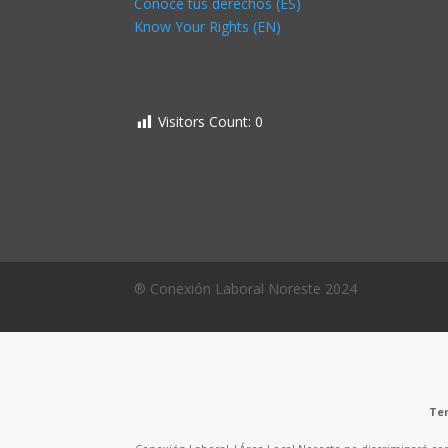
Conoce tus derechos (ES)
Know Your Rights (EN)
Visitors Count:
0
® Conexión Laboral Noreste 2024
Ten