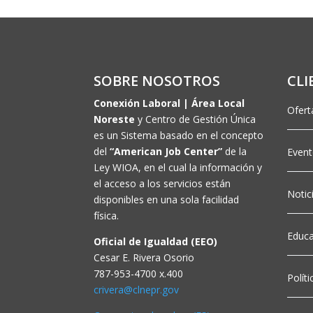
SOBRE NOSOTROS
CLI
Conexión Laboral | Área Local
Ofert
Noreste
y Centro de Gestión Única
es un Sistema basado en el concepto
del
“American Job Center”
de la
Even
Ley WIOA, en el cual la información y
el acceso a los servicios están
Notic
disponibles en una sola facilidad
física.
Educa
Oficial de Igualdad (EEO)
Cesar E. Rivera Osorio
787-953-4700 x.400
Polít
crivera@clnepr.gov