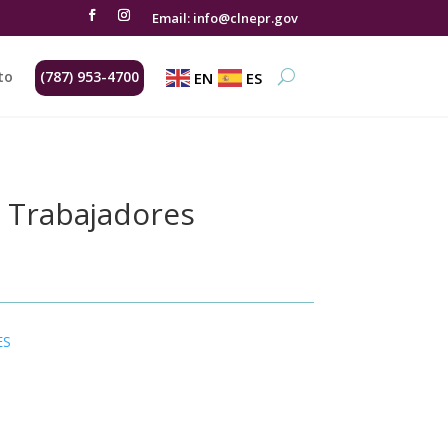
Email: info@clnepr.gov
to
(787) 953-4700
EN
ES
s Trabajadores
ES